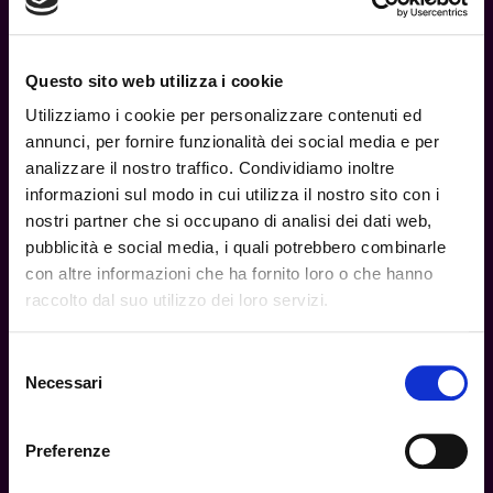
425,00
€
Esaurito
Questo sito web utilizza i cookie
Leggi tutto
Utilizziamo i cookie per personalizzare contenuti ed
annunci, per fornire funzionalità dei social media e per
EVO-R Plain Ornament –
analizzare il nostro traffico. Condividiamo inoltre
BlackRose
informazioni sul modo in cui utilizza il nostro sito con i
BLACKROSE
nostri partner che si occupano di analisi dei dati web,
pubblicità e social media, i quali potrebbero combinarle
395,00
€
Esaurito
con altre informazioni che ha fornito loro o che hanno
raccolto dal suo utilizzo dei loro servizi.
Leggi tutto
18+
Selezione
Stealth F16 Blackrose Black
Necessari
del
Ed – BlackRose
consenso
Verifica la tua età
BLACKROSE
Preferenze
269,00
€
Esaurito
La consultazione e l'utilizzo del sito è permessa