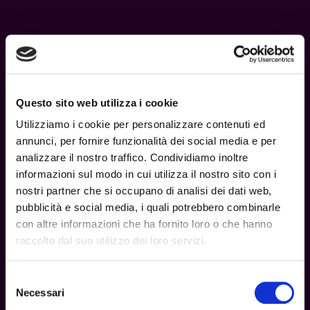
Filtri
Questo sito web utilizza i cookie
Utilizziamo i cookie per personalizzare contenuti ed
Coil'S Club – TC CLUB
annunci, per fornire funzionalità dei social media e per
COIL’S CLUB
analizzare il nostro traffico. Condividiamo inoltre
informazioni sul modo in cui utilizza il nostro sito con i
Il
Il
13,00
€
6,50
€
Disponibile
nostri partner che si occupano di analisi dei dati web,
prezzo
prezzo
pubblicità e social media, i quali potrebbero combinarle
Aggiungi al carrello
originale
attuale
con altre informazioni che ha fornito loro o che hanno
era:
è:
raccolto dal suo utilizzo dei loro servizi.
13,00€.
6,50€.
18+
Selezione
Necessari
del