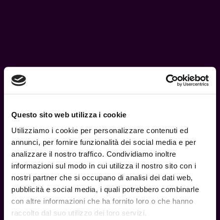
Questo sito web utilizza i cookie
Utilizziamo i cookie per personalizzare contenuti ed
annunci, per fornire funzionalità dei social media e per
analizzare il nostro traffico. Condividiamo inoltre
MVP2 Integrated Drip PC – Protocol Vape Tech
informazioni sul modo in cui utilizza il nostro sito con i
nostri partner che si occupano di analisi dei dati web,
39,90
€
pubblicità e social media, i quali potrebbero combinarle
con altre informazioni che ha fornito loro o che hanno
raccolto dal suo utilizzo dei loro servizi.