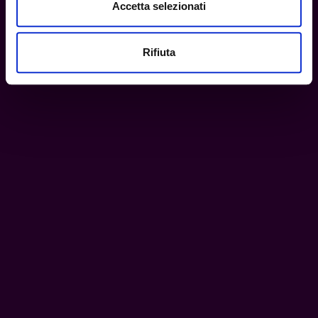
Accetta selezionati
Rifiuta
Della stessa categoria
Tombo Giri PEI Black mtl Drip Tip – Four One Five