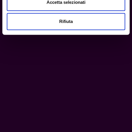
Accetta selezionati
Rifiuta
NFGTA RTA Custom Ribbed Juice Flow Control –
Wick'D
19,90
€